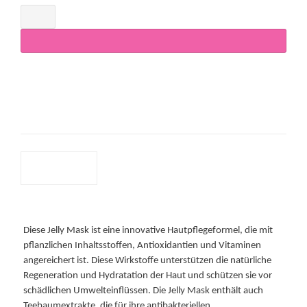
In den Warenkorb
Artikelnummer:
VWC-Jelly-Teebaum_30gr.
Kategorie:
Masken
Schlagwörter:
Jellymask
,
Teebaum
Beschreibung
Beschreibung
Diese Jelly Mask ist eine innovative Hautpflegeformel, die mit
pflanzlichen Inhaltsstoffen, Antioxidantien und Vitaminen
angereichert ist. Diese Wirkstoffe unterstützen die natürliche
Regeneration und Hydratation der Haut und schützen sie vor
schädlichen Umwelteinflüssen. Die Jelly Mask enthält auch
Teebaumextrakte, die für ihre antibakteriellen,